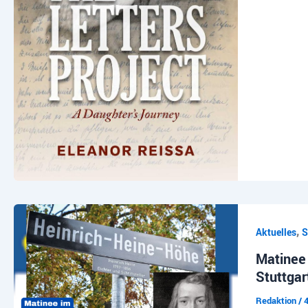
,
Aktuelles
S
Matinee
Stuttgar
Redaktion
/