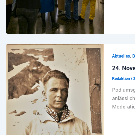
,
Aktuelles
B
24. Nove
Redaktion
/
Podiumsge
anlässlic
Moderati