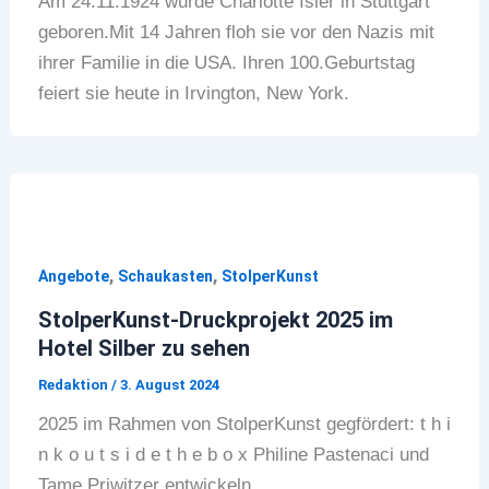
Am 24.11.1924 wurde Charlotte Isler in Stuttgart
geboren.Mit 14 Jahren floh sie vor den Nazis mit
ihrer Familie in die USA. Ihren 100.Geburtstag
feiert sie heute in Irvington, New York.
,
,
Angebote
Schaukasten
StolperKunst
StolperKunst-Druckprojekt 2025 im
Hotel Silber zu sehen
Redaktion
/
3. August 2024
2025 im Rahmen von StolperKunst gegfördert: t h i
n k o u t s i d e t h e b o x Philine Pastenaci und
Tame Priwitzer entwickeln