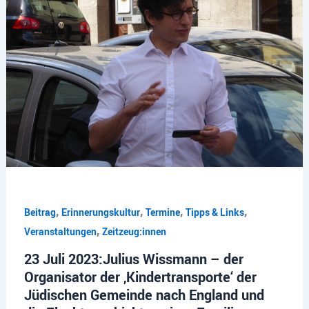
,
,
,
,
Beitrag
Erinnerungskultur
Termine
Tipps & Links
,
Veranstaltungen
Zeitzeug:innen
23 Juli 2023:Julius Wissmann – der
Organisator der ‚Kindertransporte‘ der
Jüdischen Gemeinde nach England und