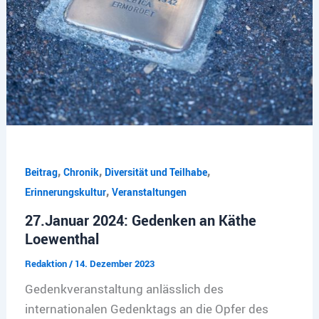
,
,
,
Beitrag
Chronik
Diversität und Teilhabe
,
Erinnerungskultur
Veranstaltungen
27.Januar 2024: Gedenken an Käthe
Loewenthal
Redaktion
/
14. Dezember 2023
Gedenkveranstaltung anlässlich des
internationalen Gedenktags an die Opfer des