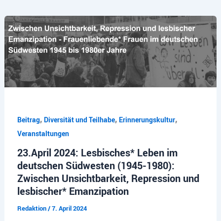
,
,
,
Beitrag
Diversität und Teilhabe
Erinnerungskultur
Veranstaltungen
23.April 2024: Lesbisches* Leben im
deutschen Südwesten (1945-1980):
Zwischen Unsichtbarkeit, Repression und
lesbischer* Emanzipation
Redaktion
/
7. April 2024